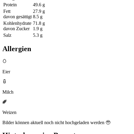
Protein
49.6
g
Fett
27.9
g
davon gesättigt
8.5
g
Kohlenhydrate
71.8
g
davon Zucker
1.9
g
Salz
5.3
g
Allergien
Eier
Milch
Weizen
Bilder können aktuell noch nicht hochgeladen werden 🥹