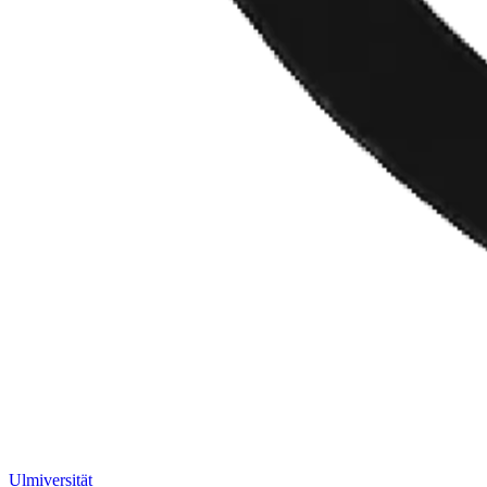
Ulm
iversität