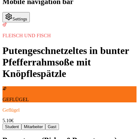
Mobile navigation bar
Settings
FLEISCH UND FISCH
Putengeschnetzeltes in bunter
Pfefferrahmsoße mit
Knöpflespätzle
GEFLÜGEL
Geflügel
5.10
€
Student
Mitarbeiter
Gast